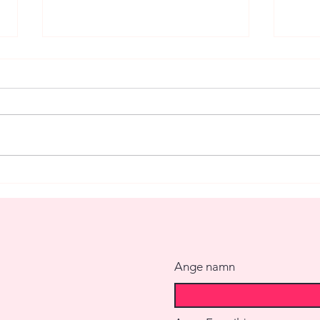
Att v
Att planera en stressfri
bröllopsdag.
Ange namn