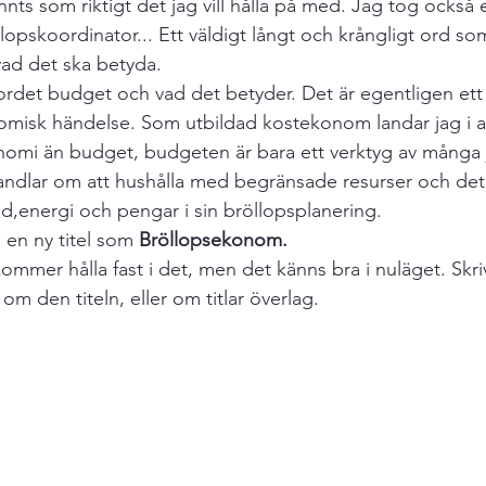
nnts som riktigt det jag vill hålla på med. Jag tog också en
dningar
Arkiv
opskoordinator... Ett väldigt långt och krångligt ord so
ad det ska betyda. 
rdet budget och vad det betyder. Det är egentligen ett 
omisk händelse. Som utbildad kostekonom landar jag i at
omi än budget, budgeten är bara ett verktyg av många 
dlar om att hushålla med begränsade resurser och det j
tid,energi och pengar i sin bröllopsplanering. 
 en ny titel som 
Bröllopsekonom.
ommer hålla fast i det, men det känns bra i nuläget. Skr
om den titeln, eller om titlar överlag. 