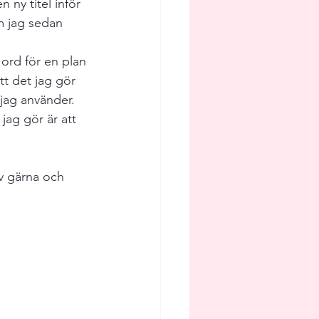
 ny titel inför 
m jag sedan 
ord för en plan 
t det jag gör 
jag använder. 
ag gör är att 
iv gärna och 