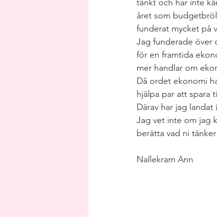
tänkt och har inte kä
Bröllopsplanering
Middagsbju
året som budgetbröll
funderat mycket på v
Jag funderade över o
för en framtida ekon
mer handlar om ekon
Då ordet ekonomi han
hjälpa par att spara 
Därav har jag landat i
Jag vet inte om jag k
berätta vad ni tänker 
Nallekram Ann