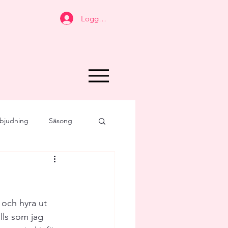
Logga in
bjudning
Säsong
Joy for Food
t
Personligt
 och hyra ut 
alls som jag 