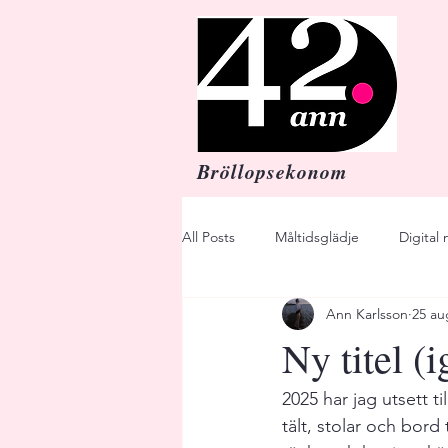
Bröllopsekonom
All Posts
Måltidsglädje
Digital
Ann Karlsson
25 au
Bröllop
Budget
Festmi
Ny titel (i
Principals
Flavors
Taste
2025 har jag utsett t
tält, stolar och bord 