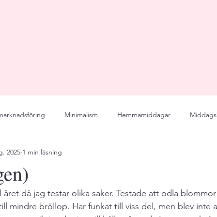
 marknadsföring
Minimalism
Hemmamiddagar
Middags
g. 2025
1 min läsning
ddag
Dinner Party
Wedding
Menu
Seasonal
gen)
enjoy
Business
online course
recipes
Recep
ill året då jag testar olika saker. Testade att odla blommor
till mindre bröllop. Har funkat till viss del, men blev inte 