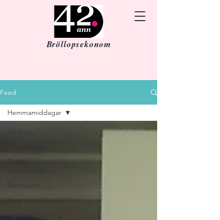
Bröllopsekonom
Feed
Hemmamiddagar
All Posts
Måltidsglädje
Digital
marknadsföring
Minimalism
Hemmamiddagar
Middagsbjudning