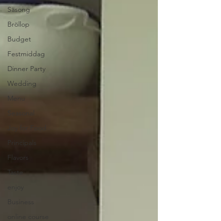
Säsong
Bröllop
Budget
Festmiddag
Dinner Party
Wedding
Menu
Seasonal
Joy for Food
Principals
Flavors
Taste
enjoy
Business
online course