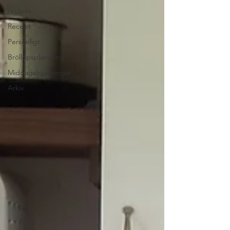
recipes
Recept
Personligt
Bröllopsplanering
Middagsbjudningar
Arkiv