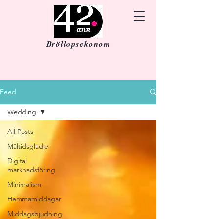
Bröllopsekonom
Feed
Wedding
All Posts
Måltidsglädje
Digital
marknadsföring
Minimalism
Hemmamiddagar
Middagsbjudning