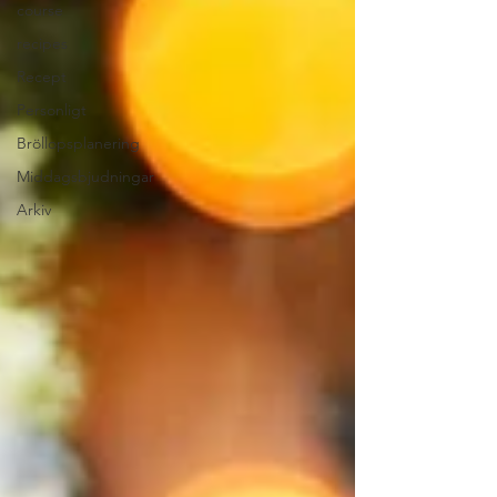
course
recipes
Recept
Personligt
Bröllopsplanering
Middagsbjudningar
Arkiv