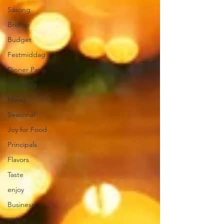
Säsong
Bröllop
Budget
Festmiddag
Dinner Party
Wedding
Menu
Seasonal
Joy for Food
Principals
Flavors
Taste
enjoy
Business
online