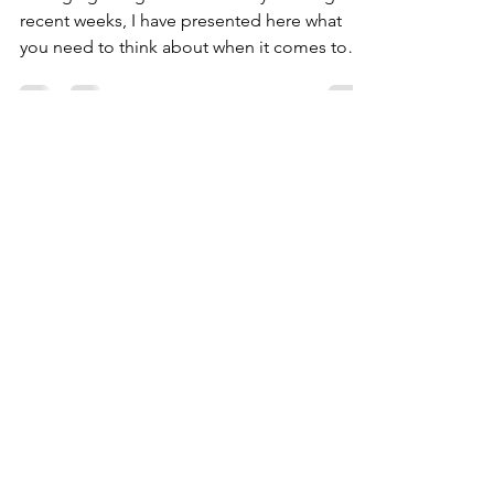
6 things to keep in mind
for a perfect dinner party!
Arranging a larger dinner is very exciting. In
recent weeks, I have presented here what
you need to think about when it comes to
planning food, menu and cooking when
making a bigger dinner. My plan is to make a
YouTube video next week that summarizes
this and I started looking around at what
others have said on the subject. Something
that surprised me was that everyone who
talks about dinner parties or arranging larger
dinners such as a wedding dinner, either
focused entirely