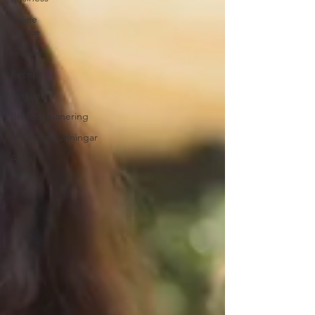
online
course
recipes
Recept
Personligt
Bröllopsplanering
Middagsbjudningar
Arkiv