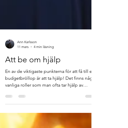
Ann Karlsson
11 mars
4 min läsning
Att be om hjälp
En av de viktigaste punkterna för att få till ett
budgetbröllop är att ta hjälp! Det finns några
vanliga roller som man ofta tar hjälp av
vänner till, vilka jag listar nedan med vad de
innebär. Det finns många andra roller som
man också kan ta hjälp med. Det första är att
tänka igenom vilka i er vänskapskrets som är