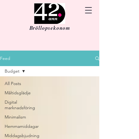
Bröllopsekonom
Feed
Budget
All Posts
Måltidsglädje
Digital
marknadsföring
Minimalism
Hemmamiddagar
Middagsbjudning