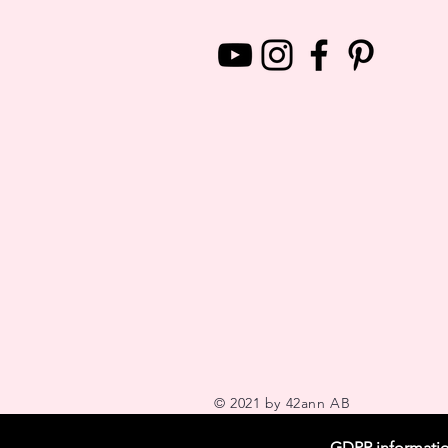
© 2021 by 42ann AB
GDPR informatio