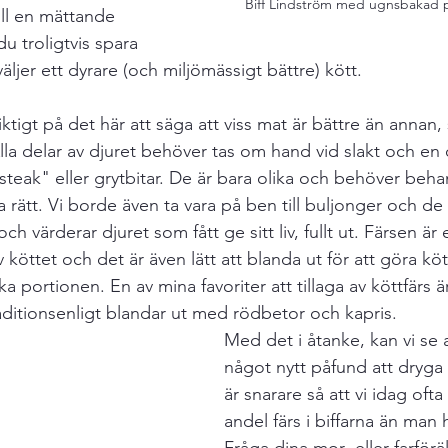
Biff Lindström med ugnsbakad p
ill en mättande 
u troligtvis spara 
jer ett dyrare (och miljömässigt bättre) kött. 
iktigt på det här att säga att viss mat är bättre än annan, 
la delar av djuret behöver tas om hand vid slakt och en ox
eak" eller grytbitar. De är bara olika och behöver behan
la rätt. Vi borde även ta vara på ben till buljonger och de 
och värderar djuret som fått ge sitt liv, fullt ut. Färsen är e
av köttet och det är även lätt att blanda ut för att göra kö
 portionen. En av mina favoriter att tillaga av köttfärs är
aditionsenligt blandar ut med rödbetor och kapris. 
Med det i åtanke, kan vi se a
något nytt påfund att dryga 
är snarare så att vi idag ofta
andel färs i biffarna än man h