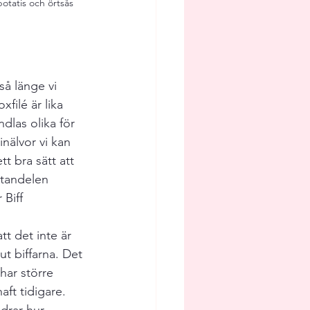
otatis och örtsås
så länge vi 
filé är lika 
dlas olika för 
inälvor vi kan 
tt bra sätt att 
ttandelen 
 Biff 
tt det inte är 
ut biffarna. Det 
 har större 
aft tidigare. 