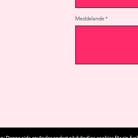
Meddelande
n: Denna sida använder endast nödvändiga cookies för sin funk