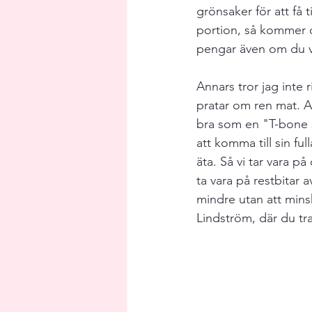
grönsaker för att få t
portion, så kommer d
pengar även om du väl
Annars tror jag inte r
pratar om ren mat. Al
bra som en "T-bone st
att komma till sin ful
äta. Så vi tar vara på 
ta vara på restbitar 
mindre utan att minska
Lindström, där du tr