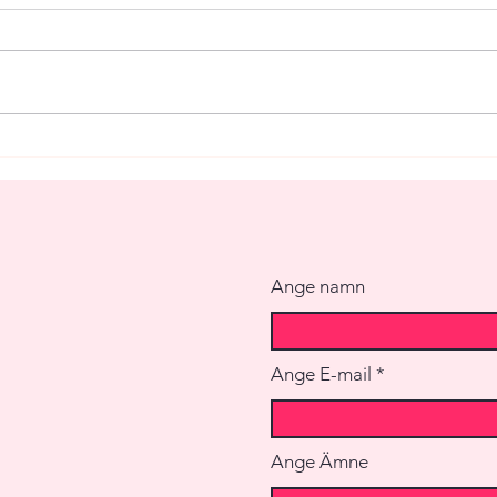
5 tips för en fantastisk
Varfö
bröllopsmiddag med begränsad
andra
budget!
Ange namn
Ange E-mail
Ange Ämne