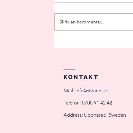
Skriv en kommentar...
Vad du bör tänka på när du ska
laga middag till många
Kontakt
Mail:
info@42ann.se
Telefon:
0700 91 42 42
Address: Upphärad, Sweden