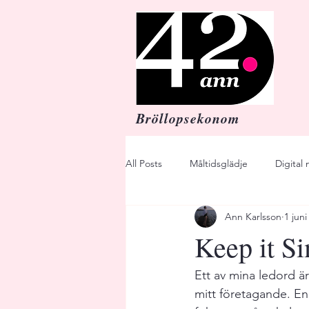
Bröllopsekonom
All Posts
Måltidsglädje
Digital
Ann Karlsson
1 juni
Bröllop
Budget
Festmi
Keep it S
Principals
Flavors
Taste
Ett av mina ledord är
mitt företagande. En 