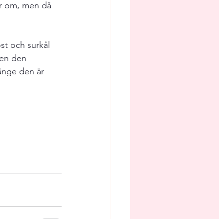
ker om, men då 
st och surkål 
men den 
länge den är 