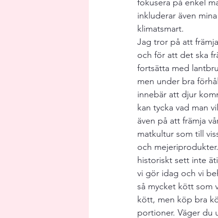
fokusera på enkel ma
Bröllopsplanering
Middagsbju
inkluderar även mina
klimatsmart. 
Jag tror på att främj
och för att det ska f
fortsätta med lantbru
men under bra förhål
innebär att djur ko
kan tycka vad man vi
även på att främja vå
matkultur som till vi
och mejeriprodukter
historiskt sett inte ä
vi gör idag och vi be
så mycket kött som v
kött, men köp bra köt
portioner. Väger du