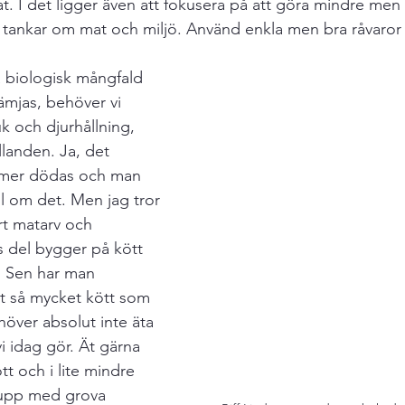
t. I det ligger även att fokusera på att göra mindre men 
dningar
Arkiv
 tankar om mat och miljö. Använd enkla men bra råvaror 
a biologisk mångfald 
rämjas, behöver vi 
k och djurhållning, 
landen. Ja, det 
mmer dödas och man 
ll om det. Men jag tror 
rt matarv och 
ss del bygger på kött 
. Sen har man 
tit så mycket kött som 
höver absolut inte äta 
i idag gör. Ät gärna 
t och i lite mindre 
 upp med grova 