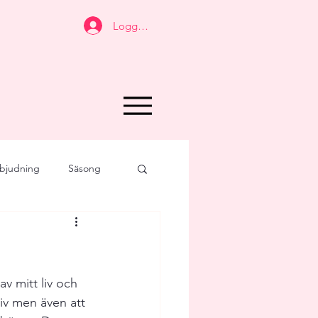
Logga in
bjudning
Säsong
Joy for Food
t
Personligt
v mitt liv och 
liv men även att 