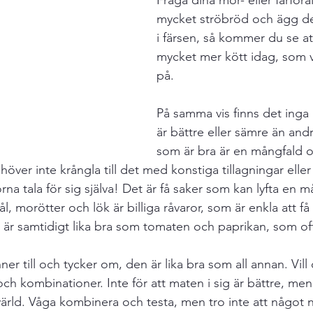
Fråga dina mor- eller farförä
mycket ströbröd och ägg de
i färsen, så kommer du se att
mycket mer kött idag, som vi
på. 
På samma vis finns det inga
är bättre eller sämre än andr
som är bra är en mångfald oc
er inte krångla till det med konstiga tillagningar eller 
orna tala för sig själva! Det är få saker som kan lyfta en m
ål, morötter och lök är billiga råvaror, som är enkla att f
är samtidigt lika bra som tomaten och paprikan, som oft
r till och tycker om, den är lika bra som all annan. Vill
ch kombinationer. Inte för att maten i sig är bättre, men 
rld. Våga kombinera och testa, men tro inte att något ny