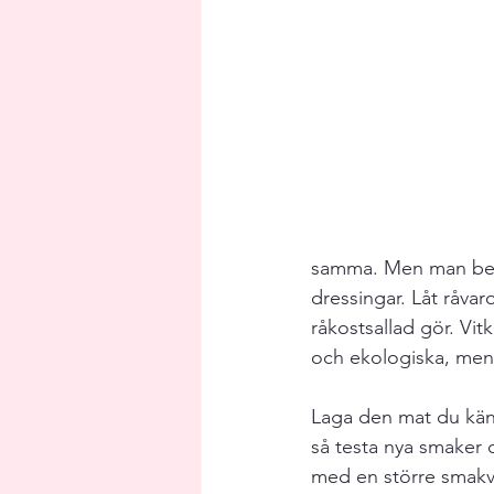
samma. Men man behöv
dressingar. Låt råvar
råkostsallad gör. Vitk
och ekologiska, men 
Laga den mat du känne
så testa nya smaker o
med en större smakvä