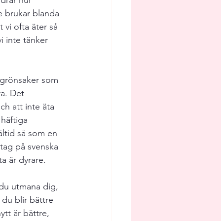
ldrar hur 
 brukar blanda 
 vi ofta äter så 
 inte tänker 
 grönsaker som 
a. Det 
h att inte äta 
häftiga 
åltid så som en 
å tag på svenska 
a är dyrare. 
 du utmana dig, 
du blir bättre 
tt är bättre, 