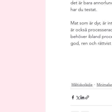
det är bara annorlund
har du testat. 
Mat som är dyr, är i
är också processerad
behöver ibland proces
god, ren och rättvist 
Måltidsglädje
Minimali