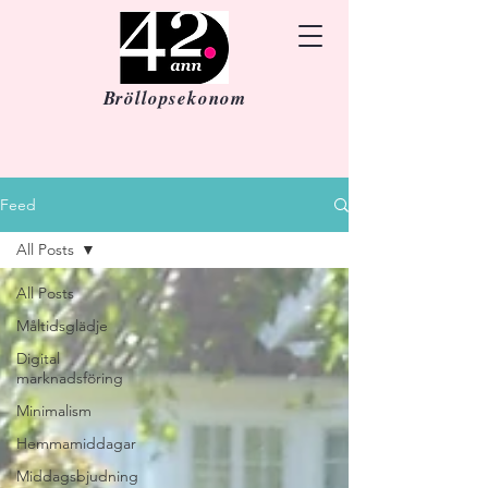
Bröllopsekonom
Feed
All Posts
All Posts
Måltidsglädje
Digital
marknadsföring
Minimalism
Hemmamiddagar
Middagsbjudning