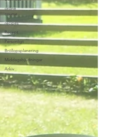
online
course
recipes
Recept
Personligt
Bröllopsplanering
Middagsbjudningar
Arkiv