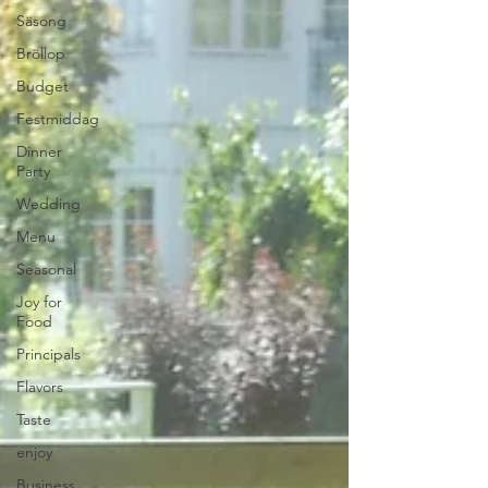
Säsong
Bröllop
Budget
Festmiddag
Dinner
Party
Wedding
Menu
Seasonal
Joy for
Food
Principals
Flavors
Taste
enjoy
Business