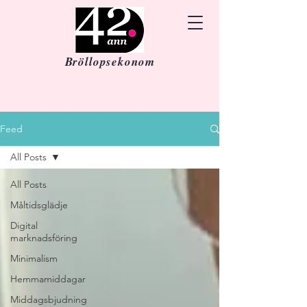
Bröllopsekonom
Feed
All Posts
All Posts
Måltidsglädje
Digital
marknadsföring
Minimalism
Hemmamiddagar
Middagsbjudning