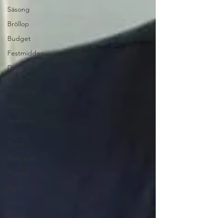
Säsong
Bröllop
Budget
Festmiddag
Dinner
Party
Wedding
Menu
Seasonal
Joy for
Food
Principals
Flavors
Taste
enjoy
Business