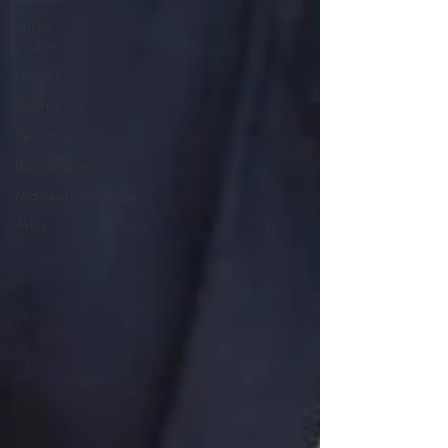
online
course
recipes
Recept
Personligt
Bröllopsplanering
Middagsbjudningar
Arkiv