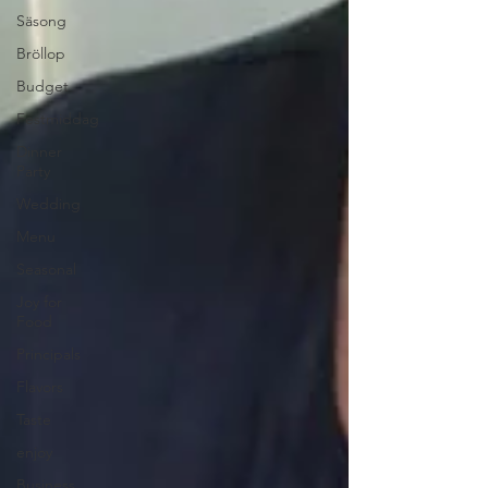
Säsong
Bröllop
Budget
Festmiddag
Dinner
Party
Wedding
Menu
Seasonal
Joy for
Food
Principals
Flavors
Taste
enjoy
Business