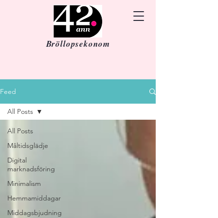
Bröllopsekonom
Feed
All Posts
All Posts
Måltidsglädje
Digital
marknadsföring
Minimalism
Hemmamiddagar
Middagsbjudning