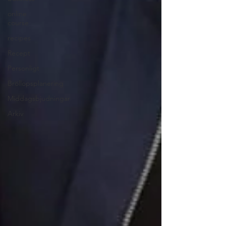
online
course
recipes
Recept
Personligt
Bröllopsplanering
Middagsbjudningar
Arkiv