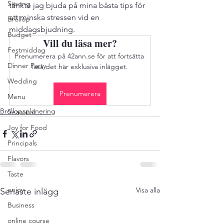
Säsong
tänkte jag bjuda på mina bästa tips för 
att minska stressen vid en 
Bröllop
middagsbjudning. 
Budget
Vill du läsa mer?
Festmiddag
Prenumerera på 42ann.se för att fortsätta 
Dinner Party
läsa det här exklusiva inlägget.
Wedding
Prenumerera
Menu
Bröllopsplanering
Seasonal
Joy for Food
Principals
Flavors
Taste
enjoy
Visa alla
Senaste inlägg
Business
online course