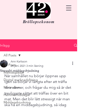
Bröllopsekonom
Inlägg
All Posts
Ann Karlsson
All Posts
24 juni 2021
3 min läsning
Stressfri middagsbjudning
Måltidsglädje
När samhället nu börjar öppnas upp 
Digital marknadsföring
igen så börjar vi längta efter att träffa 
Minimalism
våra vänner, och frågar du mig så är det 
trevligaste sättet att träffas över en bit 
Hemmamiddagar
mat. Men det blir lätt stressigt när man 
Middagsbjudning
ska ha en middagsbjudning, så idag 