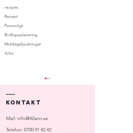
recipes
Recept
Personligt
Bröllopsplanering
Middagsbjudningar
Arkiv
Kontakt
Att be om hjälp
Att välja vigsellokal
Mail:
info@42ann.se
Telefon:
0700 91 42 42