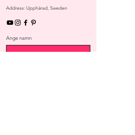
Address: Upphärad, Sweden
Ange namn
Ange E-mail
Ange Ämne
Meddelande