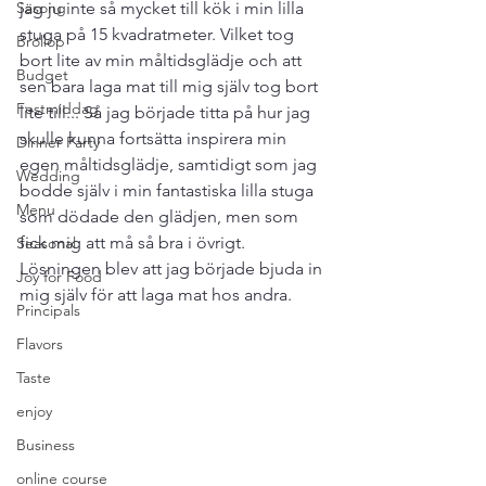
Säsong
jag ju inte så mycket till kök i min lilla 
stuga på 15 kvadratmeter. Vilket tog 
Bröllop
bort lite av min måltidsglädje och att 
Budget
sen bara laga mat till mig själv tog bort 
Festmiddag
lite till... Så jag började titta på hur jag 
skulle kunna fortsätta inspirera min 
Dinner Party
egen måltidsglädje, samtidigt som jag 
Wedding
bodde själv i min fantastiska lilla stuga 
Menu
som dödade den glädjen, men som 
fick mig att må så bra i övrigt. 
Seasonal
Lösningen blev att jag började bjuda in 
Joy for Food
mig själv för att laga mat hos andra. 
Principals
Flavors
Taste
enjoy
Business
online course