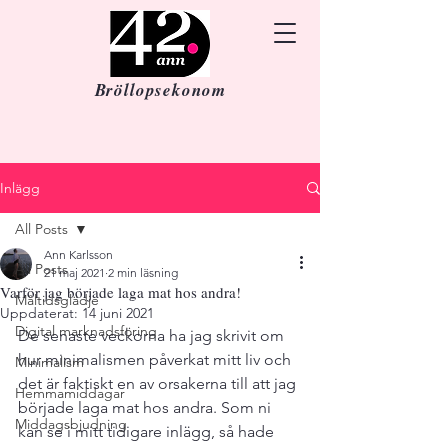
Bröllopsekonom
Inlägg
All Posts
Ann Karlsson
All Posts
21 maj 2021
2 min läsning
Varför jag började laga mat hos andra!
Måltidsglädje
Uppdaterat:
14 juni 2021
Digital marknadsföring
De senaste veckorna ha jag skrivit om 
hur minimalismen påverkat mitt liv och 
Minimalism
det är faktiskt en av orsakerna till att jag 
Hemmamiddagar
började laga mat hos andra. Som ni 
Middagsbjudning
kan se i mitt tidigare inlägg, så hade 