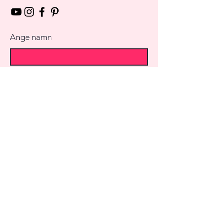
Ange namn
Ange E-mail
Ange Ämne
Meddelande