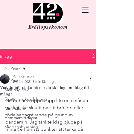
Bröllopsekonom
Inlägg
All Posts
Ann Karlsson
All Posts
24 juni 2021
3 min läsning
Vad du bör tänka på när du ska laga middag till
Måltidsglädje
många
Digital marknadsföring
Nu börjar vi öppna upp lite och många 
har kanske skjutit på sitt bröllop eller 
Minimalism
födelsedagsfirande på grund av 
Hemmamiddagar
pandemin. Jag tänkte idag bjuda på 
Middagsbjudning
mina tre främsta punkter att tänka på 