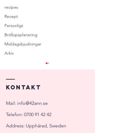
recipes
Recept
Personligt
Bröllopsplanering
Middagsbjudningar
Arkiv
Kontakt
Mail:
info@42ann.se
Mina 5 punkter för en
6 saker att tänka p
Telefon:
0700 91 42 42
perfekt meny
perfekt middagsbj
Address: Upphärad, Sweden