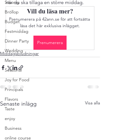
Säsong
när du ska tillaga en större middag. 
Vill du läsa mer?
Bröllop
Prenumerera på 42ann.se för att fortsätta 
Budget
läsa det här exklusiva inlägget.
Festmiddag
Dinner Party
Prenumerera
Wedding
Middagsbjudningar
Menu
Seasonal
Joy for Food
Principals
Flavors
Visa alla
Senaste inlägg
Taste
enjoy
Business
online course