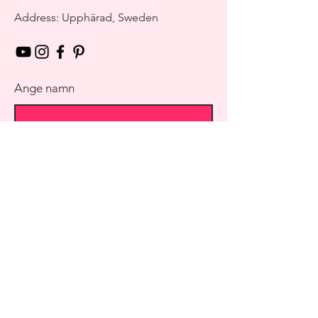
Address: Upphärad, Sweden
Ange namn
Ange E-mail
Ange Ämne
Meddelande