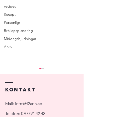
recipes
Recept
Personligt
Bröllopsplanering
Middagsbjudningar
Arkiv
Kontakt
Att be om hjälp
Att välja vigsellokal
Mail:
info@42ann.se
Telefon:
0700 91 42 42