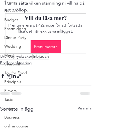
Säsong
kunna sätta vilken stämning ni vill ha på 
ert bröllop. 
Bröllop
Vill du läsa mer?
Budget
Prenumerera på 42ann.se för att fortsätta 
Festmiddag
läsa det här exklusiva inlägget.
Dinner Party
Wedding
Prenumerera
Menu
Bröllop
Trycksaker
Inbjudan
Bröllopsplanering
Seasonal
Joy for Food
Principals
Flavors
Taste
Visa alla
Senaste inlägg
enjoy
Business
online course