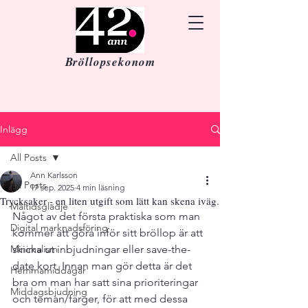
Bröllopsekonom
Inlägg
All Posts
Ann Karlsson
All Posts
17 sep. 2025
4 min läsning
Trycksaker - en liten utgift som lätt kan skena iväg.
Måltidsglädje
Något av det första praktiska som man 
Digital marknadsföring
kommer att göra inför sitt bröllop är att 
Minimalism
skicka ut inbjudningar eller save-the-
date kort. Innan man gör detta är det 
Hemmamiddagar
bra om man har satt sina prioriteringar 
Middagsbjudning
och teman/färger, för att med dessa 