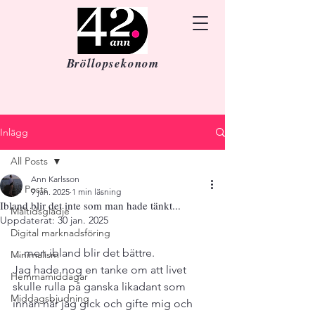
Bröllopsekonom
Inlägg
All Posts
Ann Karlsson
All Posts
9 jan. 2025
1 min läsning
Ibland blir det inte som man hade tänkt...
Måltidsglädje
Uppdaterat:
30 jan. 2025
Digital marknadsföring
... men ibland blir det bättre. 
Minimalism
Jag hade nog en tanke om att livet 
Hemmamiddagar
skulle rulla på ganska likadant som 
Middagsbjudning
innan när jag gick och gifte mig och 