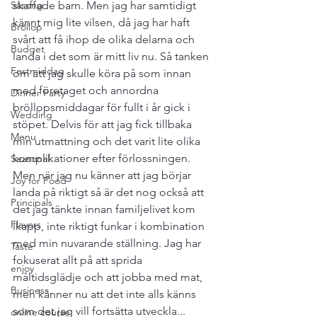
Säsong
skaffade barn. Men jag har samtidigt 
kännt mig lite vilsen, då jag har haft 
Bröllop
svårt att få ihop de olika delarna och 
Budget
landa i det som är mitt liv nu. Så tanken 
Festmiddag
om att jag skulle köra på som innan 
med företaget och annordna 
Dinner Party
bröllopsmiddagar för fullt i år gick i 
Wedding
stöpet. Delvis för att jag fick tillbaka 
Menu
min utmattning och det varit lite olika 
komplikationer efter förlossningen. 
Seasonal
Men när jag nu känner att jag börjar 
Joy for Food
landa på riktigt så är det nog också att 
Principals
det jag tänkte innan familjelivet kom 
Flavors
ikapp, inte riktigt funkar i kombination 
med min nuvarande ställning. Jag har 
Taste
fokuserat allt på att sprida 
enjoy
måltidsglädje och att jobba med mat, 
Business
men känner nu att det inte alls känns 
som det jag vill fortsätta utveckla... 
online course