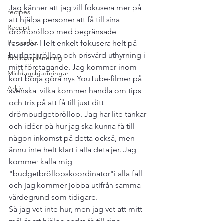
Jag känner att jag vill fokusera mer på 
recipes
att hjälpa personer att få till sina 
Recept
drömbröllop med begränsade 
Personligt
resurser. Helt enkelt fokusera helt på 
budgetbröllop och prisvärd uthyrning i 
Bröllopsplanering
mitt företagande. Jag kommer inom 
Middagsbjudningar
kort börja göra nya YouTube-filmer på 
Arkiv
svenska, vilka kommer handla om tips 
och trix på att få till just ditt 
drömbudgetbröllop. Jag har lite tankar 
och idéer på hur jag ska kunna få till 
någon inkomst på detta också, men 
ännu inte helt klart i alla detaljer. Jag 
kommer kalla mig 
"budgetbröllopskoordinator"i alla fall 
och jag kommer jobba utifrån samma 
värdegrund som tidigare.  
Så jag vet inte hur, men jag vet att mitt 
mål är att hjälpa andra få till sina 