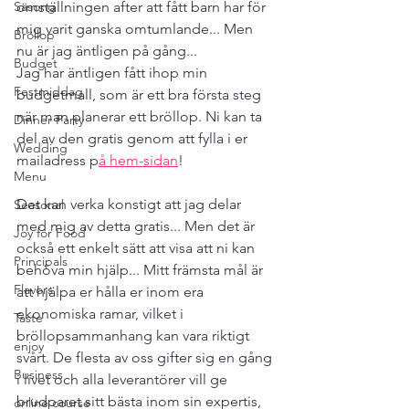
Säsong
omställningen after att fått barn har för 
mig varit ganska omtumlande... Men 
Bröllop
nu är jag äntligen på gång... 
Budget
Jag har äntligen fått ihop min 
Festmiddag
budgetmall, som är ett bra första steg 
när man planerar ett bröllop. Ni kan ta 
Dinner Party
del av den gratis genom att fylla i er 
Wedding
mailadress p
å hem-sidan
!
Menu
Det kan verka konstigt att jag delar 
Seasonal
med mig av detta gratis... Men det är 
Joy for Food
också ett enkelt sätt att visa att ni kan 
Principals
behöva min hjälp... Mitt främsta mål är 
Flavors
att hjälpa er hålla er inom era 
ekonomiska ramar, vilket i 
Taste
bröllopsammanhang kan vara riktigt 
enjoy
svårt. De flesta av oss gifter sig en gång 
Business
i livet och alla leverantörer vill ge 
brudparet sitt bästa inom sin expertis, 
online course