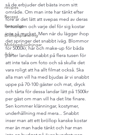
så de erbjuder det bästa inom sitt 
recipes
område. Om man inte har tänkt efter 
Recept
före är det lätt att svepas med av deras 
Personligt
entusiasm och varje del för sig kostar 
inte så mycket. Men när du lägger ihop 
Bröllopsplanering
det springer det snabbt iväg. Blommor 
Middagsbjudningar
för 5000kr, hår och make-up för båda 
Arkiv
parter landar snabbt på flera tusen för 
att inte tala om foto och så skulle det 
vara roligt att ha allt filmat också. Ska 
alla man vill ha med bjudas är vi snabbt 
uppe på 70-100 gäster och mat, dryck 
och tårta för dessa landar lätt på 1500kr 
per gäst om man vill ha det lite finare. 
Sen kommer klänningar, kostymer, 
underhållning med mera... Snabbt 
inser man att ett bröllop kanske kostar 
mer än man hade tänkt och har man 
inte en budget på över hundratusen 