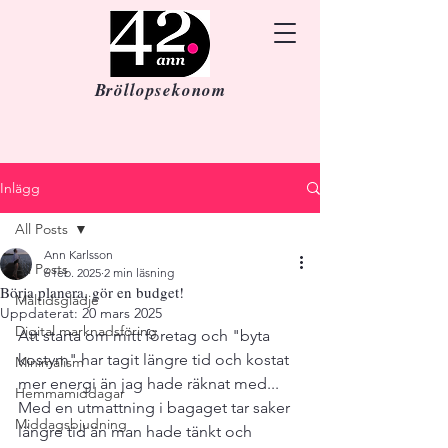
Bröllopsekonom
Inlägg
All Posts
Ann Karlsson
All Posts
6 feb. 2025
2 min läsning
Börja planera, gör en budget!
Måltidsglädje
Uppdaterat:
20 mars 2025
Digital marknadsföring
Att starta om mitt företag och "byta 
kostym" har tagit längre tid och kostat 
Minimalism
mer energi än jag hade räknat med... 
Hemmamiddagar
Med en utmattning i bagaget tar saker 
Middagsbjudning
längre tid än man hade tänkt och 