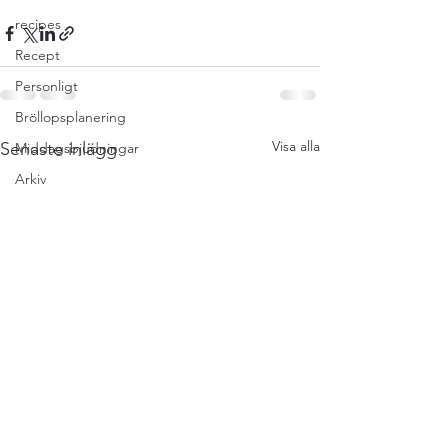
recipes
Recept
Personligt
Bröllopsplanering
Visa alla
Senaste inlägg
Middagsbjudningar
Arkiv