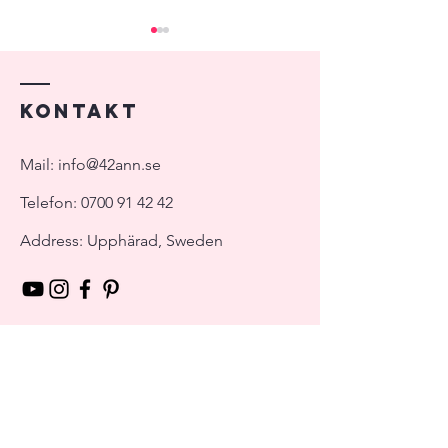
Kontakt
Vårt bröllop!
Att välja lokal
Mail:
info@42ann.se
Telefon:
0700 91 42 42
Address: Upphärad, Sweden
Ange namn
Ange E-mail