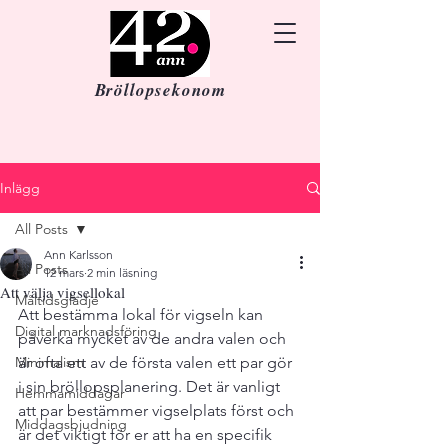
Bröllopsekonom
Inlägg
All Posts
Ann Karlsson
All Posts
12 mars
2 min läsning
Att välja vigsellokal
Måltidsglädje
Att bestämma lokal för vigseln kan 
Digital marknadsföring
påverka mycket av de andra valen och 
Minimalism
är ofta ett av de första valen ett par gör 
i sin bröllopsplanering. Det är vanligt 
Hemmamiddagar
att par bestämmer vigselplats först och 
Middagsbjudning
är det viktigt för er att ha en specifik 