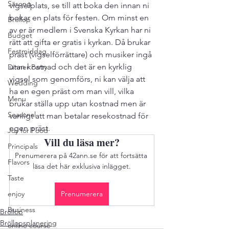
Säsong
vigselplats, se till att boka den innan ni 
bokar en plats för festen. Om minst en 
Bröllop
av er är medlem i Svenska Kyrkan har ni 
Budget
rätt att gifta er gratis i kyrkan. Då brukar 
Festmiddag
präst (vigselförrättare) och musiker ingå 
utan kostnad och det är en kyrklig 
Dinner Party
vigsel som genomförs, ni kan välja att 
Wedding
ha en egen präst om man vill, vilka 
Menu
brukar ställa upp utan kostnad men är 
Seasonal
vanligt att man betalar resekostnad för 
egen präst. 
Joy for Food
Vill du läsa mer?
Principals
Prenumerera på 42ann.se för att fortsätta 
Flavors
läsa det här exklusiva inlägget.
Taste
enjoy
Prenumerera
Business
Bröllop
Bröllopsplanering
online course